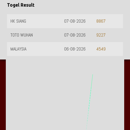
Togel Result
HK SIANG
07-08-2026
8867
TOTO WUHAN
07-08-2026
9227
MALAYSIA
06-08-2026
4549